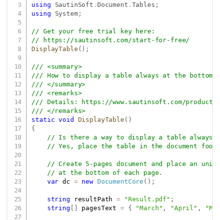
using
SautinSoft
.
Document
.
Tables
;
using
System
;
// Get your free trial key here:   
// 
https://sautinsoft.com/start-for-free/
DisplayTable
(
)
;
/// <summary>
/// How to display a table always at the bottom 
/// </summary>
/// <remarks>
/// Details: 
https://www.sautinsoft.com/products
/// </remarks>
static
void
DisplayTable
(
)
{
// Is there a way to display a table always 
// Yes, place the table in the document foot
// Create 5-pages document and place an uniq
// at the bottom of each page.
var
 dc 
=
new
DocumentCore
(
)
;
string
 resultPath 
=
"Result.pdf"
;
string
[
]
 pagesText 
=
{
"March"
,
"April"
,
"Ma