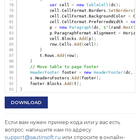
var
 cell 
=
new
TableCell
(
dc
)
;
            cell
.
CellFormat
.
Borders
.
SetBorders
(
M
            cell
.
CellFormat
.
BackgroundColor 
=
 Co
            cell
.
CellFormat
.
PreferredWidth 
=
new
            p 
=
new
Paragraph
(
dc
,
$"
{
rand
.
Next
(
1
            p
.
ParagraphFormat
.
Alignment 
=
 Horizo
            cell
.
Blocks
.
Add
(
p
)
;
            row
.
Cells
.
Add
(
cell
)
;
}
        t
.
Rows
.
Add
(
row
)
;
}
// Move table to page footer
HeaderFooter
 footer 
=
new
HeaderFooter
(
dc
,
 H
    s
.
HeadersFooters
.
Add
(
footer
)
;
    footer
.
Blocks
.
Add
(
t
)
;
}
DOWNLOAD
Если вам нужен пример кода или у вас есть
вопрос: напишите нам по адресу
support@sautinsoft.ru
или спросите в онлайн-