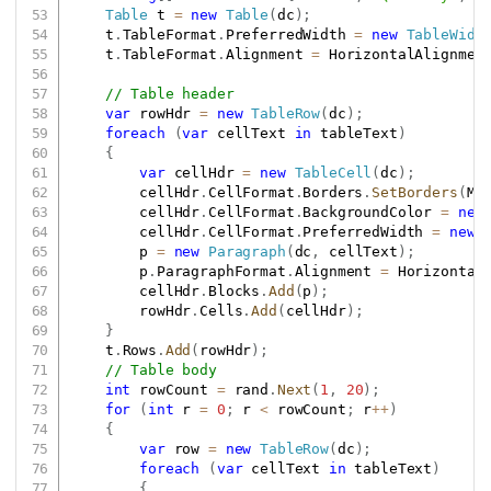
Table
 t 
=
new
Table
(
dc
)
;
    t
.
TableFormat
.
PreferredWidth 
=
new
TableWidt
    t
.
TableFormat
.
Alignment 
=
 HorizontalAlignmen
// Table header
var
 rowHdr 
=
new
TableRow
(
dc
)
;
foreach
(
var
 cellText 
in
 tableText
)
{
var
 cellHdr 
=
new
TableCell
(
dc
)
;
        cellHdr
.
CellFormat
.
Borders
.
SetBorders
(
Mu
        cellHdr
.
CellFormat
.
BackgroundColor 
=
new
        cellHdr
.
CellFormat
.
PreferredWidth 
=
new
        p 
=
new
Paragraph
(
dc
,
 cellText
)
;
        p
.
ParagraphFormat
.
Alignment 
=
 Horizontal
        cellHdr
.
Blocks
.
Add
(
p
)
;
        rowHdr
.
Cells
.
Add
(
cellHdr
)
;
}
    t
.
Rows
.
Add
(
rowHdr
)
;
// Table body
int
 rowCount 
=
 rand
.
Next
(
1
,
20
)
;
for
(
int
 r 
=
0
;
 r 
<
 rowCount
;
 r
++
)
{
var
 row 
=
new
TableRow
(
dc
)
;
foreach
(
var
 cellText 
in
 tableText
)
{