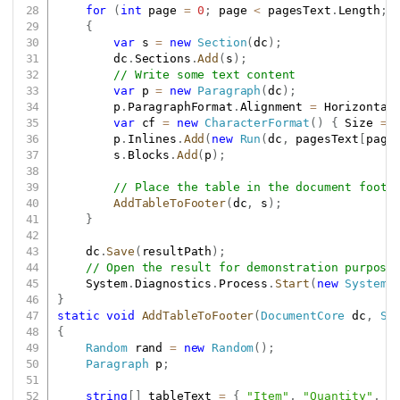
for
(
int
 page 
=
0
;
 page 
<
 pagesText
.
Length
;
 
{
var
 s 
=
new
Section
(
dc
)
;
        dc
.
Sections
.
Add
(
s
)
;
// Write some text content
var
 p 
=
new
Paragraph
(
dc
)
;
        p
.
ParagraphFormat
.
Alignment 
=
 Horizontal
var
 cf 
=
new
CharacterFormat
(
)
{
 Size 
=
        p
.
Inlines
.
Add
(
new
Run
(
dc
,
 pagesText
[
page
        s
.
Blocks
.
Add
(
p
)
;
// Place the table in the document foote
AddTableToFooter
(
dc
,
 s
)
;
}
    dc
.
Save
(
resultPath
)
;
// Open the result for demonstration purpose
    System
.
Diagnostics
.
Process
.
Start
(
new
System
.
}
static
void
AddTableToFooter
(
DocumentCore
 dc
,
Se
{
Random
 rand 
=
new
Random
(
)
;
Paragraph
 p
;
string
[
]
 tableText 
=
{
"Item"
,
"Quantity"
,
"