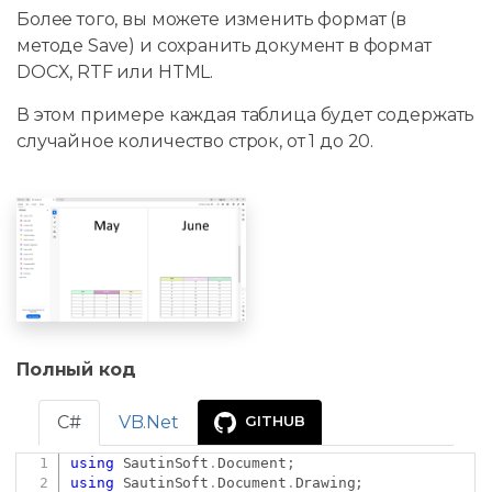
Более того, вы можете изменить формат (в
методе Save) и сохранить документ в формат
DOCX, RTF или HTML.
В этом примере каждая таблица будет содержать
случайное количество строк, от 1 до 20.
Полный код
C#
VB.Net
GITHUB
using
SautinSoft
.
Document
;
Copy
using
SautinSoft
.
Document
.
Drawing
;