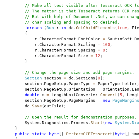
// Make all text visible after Tesseract OCR (
// The matter is that Tesseract returns OCR re
// But with help of Document .Net, we can chan
// char scaling and spacing to desired.
foreach
(
Run
 r 
in
 dc
.
GetChildElements
(
true
,
 El
{
               r
.
CharacterFormat
.
FontColor 
=
 SautinSoft
.
D
               r
.
CharacterFormat
.
Scaling 
=
100
;
               r
.
CharacterFormat
.
Spacing 
=
0
;
               r
.
CharacterFormat
.
Size 
=
12
;
}
// Change the page size and add page margins.
Section
 section 
=
 dc
.
Sections
[
0
]
;
           section
.
PageSetup
.
PaperType 
=
 PaperType
.
Letter
           section
.
PageSetup
.
Orientation 
=
 Orientation
.
La
double
 m 
=
 LengthUnitConverter
.
Convert
(
5
,
 Leng
           section
.
PageSetup
.
PageMargins 
=
new
PageMargin
           dc
.
Save
(
outFile
)
;
// Open the result for demonstration purposes.
           System
.
Diagnostics
.
Process
.
Start
(
new
System
.
Di
}
public
static
byte
[
]
PerformOCRTesseract
(
byte
[
]
 im