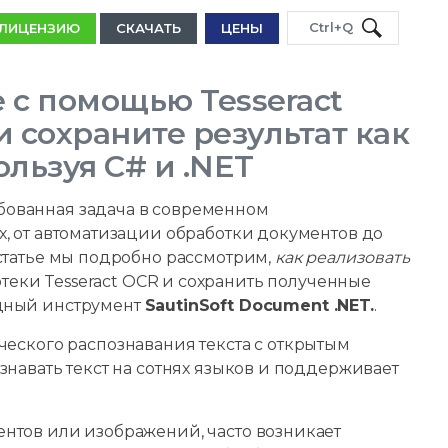
Ctrl+Q
 ЛИЦЕНЗИЮ
СКАЧАТЬ
ЦЕНЫ
 с помощью Tesseract
и сохраните результат как
льзуя C# и .NET
бованная задача в современном
, от автоматизации обработки документов до
 статье мы подробно рассмотрим,
как реализовать
еки Tesseract OCR и сохранить полученные
ощный инструмент
SautinSoft Document .NET.
.
ческого распознавания текста с открытым
знавать текст на сотнях языков и поддерживает
нтов или изображений, часто возникает