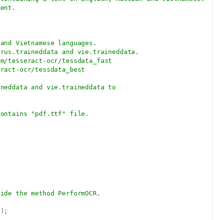
ment.
 and Vietnamese languages.
 rus.traineddata and vie.traineddata.
om/tesseract-ocr/tessdata_fast
eract-ocr/tessdata_best
ineddata and vie.traineddata to
contains "pdf.ttf" file.
side the method PerformOCR.
o
)
;