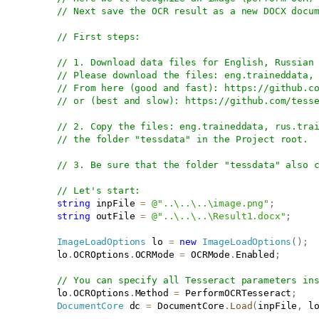
// Next save the OCR result as a new DOCX docu
// First steps:
// 1. Download data files for English, Russian
// Please download the files: eng.traineddata,
// From here (good and fast): 
https://github.c
// or (best and slow): 
https://github.com/tess
// 2. Copy the files: eng.traineddata, rus.tra
// the folder "tessdata" in the Project root.
// 3. Be sure that the folder "tessdata" also 
// Let's start:
string
 inpFile 
=
@"..\..\..\image.png"
;
string
 outFile 
=
@"..\..\..\Result1.docx"
;
ImageLoadOptions
 lo 
=
new
ImageLoadOptions
(
)
;
           lo
.
OCROptions
.
OCRMode 
=
 OCRMode
.
Enabled
;
// You can specify all Tesseract parameters in
           lo
.
OCROptions
.
Method 
=
 PerformOCRTesseract
;
DocumentCore
 dc 
=
 DocumentCore
.
Load
(
inpFile
,
 l