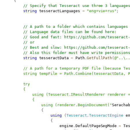
{
// Specify that Tesseract use three 3 language
string
 tesseractLanguages 
=
"eng+vie+rus"
;
// A path to a folder which contains languages
// Language data files can be found here:
// Good and fast: 
https://github.com/tesseract
// or
// Best and slow: 
https://github.com/tesseract
// Also this folder must have write permission
string
 tesseractData 
=
 Path
.
GetFullPath
(
@"..\..
           // A path for a temporary PDF file (because Tes
           string tempFile = Path.Combine(tesseractData, P
           try

          {

               using (Tesseract.IResultRenderer renderer =
               {

                   using (renderer.BeginDocument("
Seracha
{
using
(
Tesseract
.
TesseractEngine
 e
{
                           engine
.
DefaultPageSegMode 
=
 Te