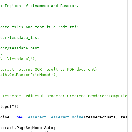
s: English, Vietnamese and Russian.
 data files and font file "pdf.ttf".
-ocr/tessdata_fast
-ocr/tessdata_best
s.
\..\tessdata\");

seract returns OCR result as PDF document)

ath.GetRandomFileName());

 Tesseract.PdfResultRenderer.CreatePdfRenderer(tempFile, 
blepdf"
)
)
ngine 
=
new
Tesseract
.
TesseractEngine
(
tesseractData
,
 tess
sseract
.
PageSegMode
.
Auto
;