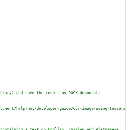
Copy
ibrary) and save the result as DOCX document.
ocument/help/net/developer-guide/ocr-image-using-tesserac
 containing a text on English, Russian and Vietnamese.