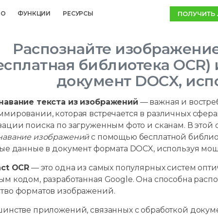
ПОЛУЧИТЬ
MO
ФУНКЦИИ
РЕСУРСЫ
Распознайте изображение
есплатная библиотека OCR) 
документ DOCX, испо
навание текста из изображений
— важная и востре
мировании, которая встречается в различных сферах
зации поиска по загруженным фото и сканам. В этой
навание изображений
с помощью бесплатной библиот
вые данные в документ формата DOCX, используя м
act OCR
— это одна из самых популярных систем опти
м кодом, разработанная Google. Она способна распо
тво форматов изображений.
шинстве приложений, связанных с обработкой докуме