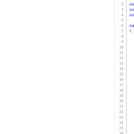
u
u
u
n
{