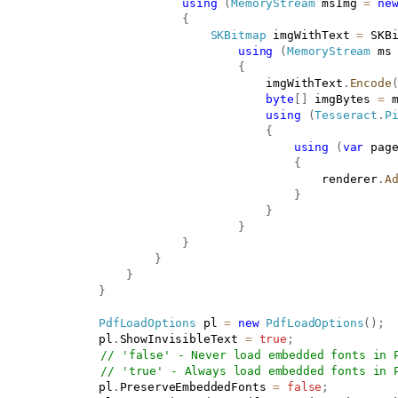
using
(
MemoryStream
 msImg 
=
ne
{
SKBitmap
 imgWithText 
=
 SKB
using
(
MemoryStream
 ms
{
                                       imgWithText
.
Encode
byte
[
]
 imgBytes 
=
 
using
(
Tesseract
.
P
{
using
(
var
 pag
{
                                               renderer
.
A
}
}
}
}
}
}
}
PdfLoadOptions
 pl 
=
new
PdfLoadOptions
(
)
;
               pl
.
ShowInvisibleText 
=
true
;
// 'false' - Never load embedded fonts in 
// 'true' - Always load embedded fonts in 
               pl
.
PreserveEmbeddedFonts 
=
false
;