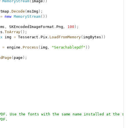
w
MemoryStream
(
image
)
)
itmap
.
Decode
(
msImg
)
;
 
=
new
MemoryStream
(
)
)
(
ms
,
 SKEncodedImageFormat
.
Png
,
100
)
;
ms
.
ToArray
(
)
;
ix
 img 
=
 Tesseract
.
Pix
.
LoadFromMemory
(
imgBytes
)
)
e 
=
 engine
.
Process
(
img
,
"Serachablepdf"
)
)
ddPage
(
page
)
;
PDF. Use the fonts with the same name installed at the sy
PDF.