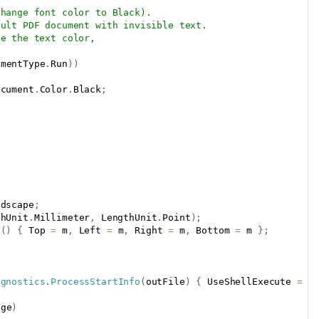
change font color to Black).
sult PDF document with invisible text.
ge the text color, 
ementType
.
Run
)
)
ocument
.
Color
.
Black
;
;
ndscape
;
thUnit
.
Millimeter
,
 LengthUnit
.
Point
)
;
s
(
)
{
 Top 
=
 m
,
 Left 
=
 m
,
 Right 
=
 m
,
 Bottom 
=
 m 
}
;
agnostics
.
ProcessStartInfo
(
outFile
)
{
 UseShellExecute 
=
t
age
)