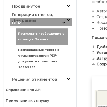
необхо
Продвинутое
Авто
Генерация отчетов,
Созд
Диаграммы
Восс
OCR
Помо
Распознать изображение с
Пошаго
помощью Tesseract
Доба
Распознавание текста в
Уста
отсканированном PDF-
Загр
документе с помощью
Сохр
Tesseract
Решения от клиентов
Справочник по API
Примечания к выпуску