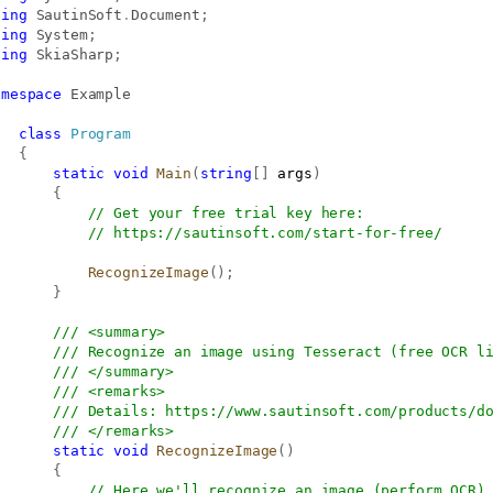
sing
SautinSoft
.
Document
;
sing
System
;
sing
SkiaSharp
;
amespace
Example
class
Program
{
static
void
Main
(
string
[
]
 args
)
{
// Get your free trial key here:   
// 
https://sautinsoft.com/start-for-free/
RecognizeImage
(
)
;
}
/// <summary>
/// Recognize an image using Tesseract (free OCR l
/// </summary>
/// <remarks>
/// Details: 
https://www.sautinsoft.com/products/d
/// </remarks>
static
void
RecognizeImage
(
)
{
// Here we'll recognize an image (perform OCR)