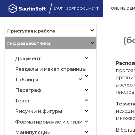
SAUTINSOFT.DOCUMENT
ONLINE DE
Приступая к работе
(б
Гид разработчика
Документ
Распоз
Разделы и макет страницы
програм
органи
Таблицы
распоз
Параграф
тексто
Текст
Tesser
исходны
Рисунки и фигуры
множес
Форматирование и стили
В боль
Манипуляции