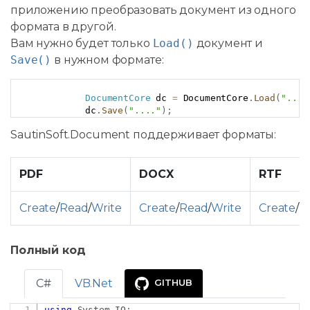
приложению преобразовать документ из одного
формата в другой.
Вам нужно будет только
Load()
документ и
Save()
в нужном формате:
Copy
DocumentCore
 dc 
=
 DocumentCore
.
Load
(
"..."
            dc
.
Save
(
"...."
)
;
SautinSoft.Document поддерживает форматы:
PDF
DOCX
RTF
Create
/
Read
/
Write
Create
/
Read
/
Write
Create
/
R
Полный код
C#
VB.Net
GITHUB
using
System
.
IO
;