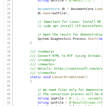
string
 outFile 
=
@"Result.rtf"
;
DocumentCore
 dc 
=
 DocumentCore
.
Load
(
            dc
.
Save
(
outFile
)
;
// Important for Linux: Install MS F
// sudo apt install ttf-mscorefonts-
// Open the result for demonstration
            System
.
Diagnostics
.
Process
.
Start
(
new
}
/// <summary>
/// Convert HTML to RTF (using Stream).
/// </summary>
/// <remarks>
/// Details: 
https://sautinsoft.com/prod
/// </remarks>
static
void
ConvertFromStream
(
)
{
// We need files only for demonstrat
// The conversion process will be do
string
 inpFile 
=
@"..\..\..\example.
string
 outFile 
=
@"ResultStream.rtf"