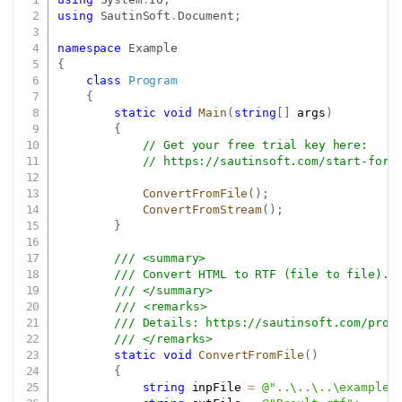
Copy
using
SautinSoft
.
Document
;
namespace
Example
{
class
Program
{
static
void
Main
(
string
[
]
 args
)
{
// Get your free trial key here:   
// 
https://sautinsoft.com/start-for-
ConvertFromFile
(
)
;
ConvertFromStream
(
)
;
}
/// <summary>
/// Convert HTML to RTF (file to file).
/// </summary>
/// <remarks>
/// Details: 
https://sautinsoft.com/prod
/// </remarks>
static
void
ConvertFromFile
(
)
{
string
 inpFile 
=
@"..\..\..\example.