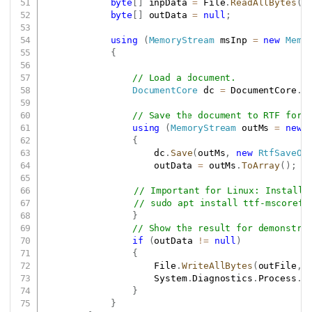
byte
[
]
 inpData 
=
 File
.
ReadAllBytes
(
i
byte
[
]
 outData 
=
null
;
using
(
MemoryStream
 msInp 
=
new
Memo
{
// Load a document.
DocumentCore
 dc 
=
 DocumentCore
.
L
// Save the document to RTF form
using
(
MemoryStream
 outMs 
=
new
{
                    dc
.
Save
(
outMs
,
new
RtfSaveOp
                    outData 
=
 outMs
.
ToArray
(
)
;
// Important for Linux: Install 
}
// Show the result for demonstra
if
(
outData 
!=
null
)
{
                    File
.
WriteAllBytes
(
outFile
,
 
                    System
.
Diagnostics
.
Process
.
S
}
}