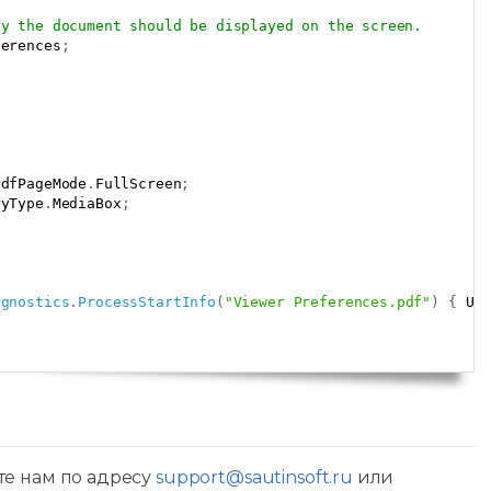
ay the document should be displayed on the screen.
ferences
;
PdfPageMode
.
FullScreen
;
ryType
.
MediaBox
;
agnostics
.
ProcessStartInfo
(
"Viewer Preferences.pdf"
)
{
 Us
те нам по адресу
support@sautinsoft.ru
или