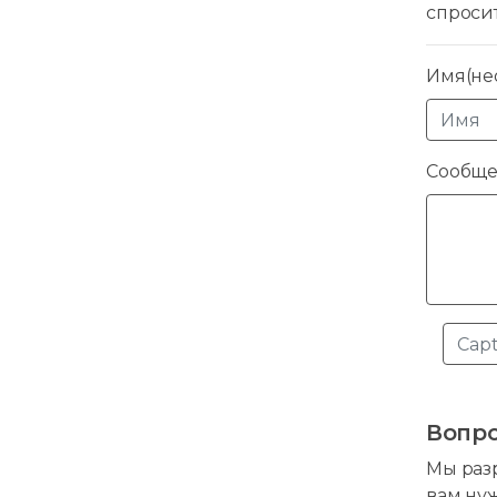
спроси
Имя(нео
Сообще
Вопро
Мы разр
вам ну