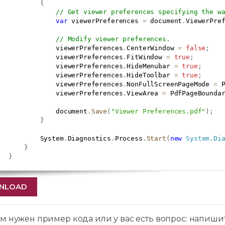
{
// Get viewer preferences specifying the w
var
 viewerPreferences 
=
 document
.
ViewerPre
// Modify viewer preferences.
               viewerPreferences
.
CenterWindow 
=
false
;
               viewerPreferences
.
FitWindow 
=
true
;
               viewerPreferences
.
HideMenubar 
=
true
;
               viewerPreferences
.
HideToolbar 
=
true
;
               viewerPreferences
.
NonFullScreenPageMode 
=
 
               viewerPreferences
.
ViewArea 
=
 PdfPageBounda
               document
.
Save
(
"Viewer Preferences.pdf"
)
;
}
           System
.
Diagnostics
.
Process
.
Start
(
new
System
.
Di
}
}
NLOAD
м нужен пример кода или у вас есть вопрос: напиши