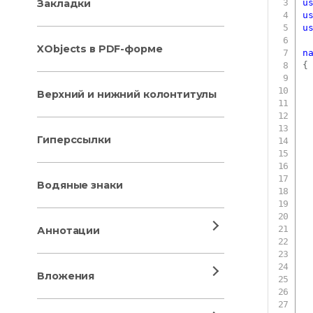
Закладки
u
u
u
XObjects в PDF-форме
n
{
Верхний и нижний колонтитулы
Гиперссылки
Водяные знаки
Аннотации
Вложения