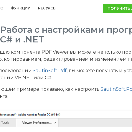
ПОЛУЧИТЬ
MO
ФУНКЦИИ
РЕСУРСЫ
Работа с настройками про
C# и .NET
щью компонента PDF Viewer вы можете не только про
ю, копированием, редактированием и изменением па
пользовании
SautinSoft.Pdf
, вы можете получать и у
ении VB.NET или C#.
ующем примере показано, как настроить
SautinSoft.P
нта.