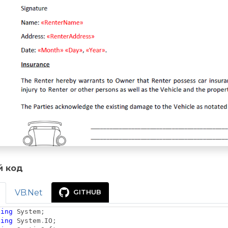
й код
VB.Net
GITHUB
sing
System
;
sing
System
.
IO
;