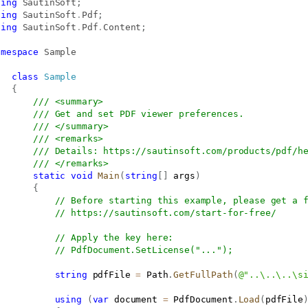
sing
SautinSoft
;
sing
SautinSoft
.
Pdf
;
sing
SautinSoft
.
Pdf
.
Content
;
amespace
Sample
class
Sample
{
/// <summary>
/// Get and set PDF viewer preferences.
/// </summary>
/// <remarks>
/// Details: 
https://sautinsoft.com/products/pdf/h
/// </remarks>
static
void
Main
(
string
[
]
 args
)
{
// Before starting this example, please get a 
// 
https://sautinsoft.com/start-for-free/
// Apply the key here:
// PdfDocument.SetLicense("...");
string
 pdfFile 
=
 Path
.
GetFullPath
(
@"..\..\..\s
using
(
var
 document 
=
 PdfDocument
.
Load
(
pdfFile