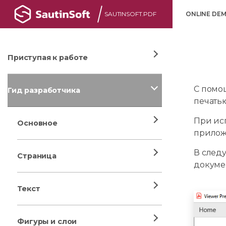
SAUTINSOFT.PDF
ONLINE DE
Приступая к работе
С помо
Гид разработчика
печать
При ис
Основное
прилож
В след
Страница
докуме
Текст
Фигуры и слои