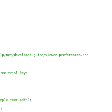
elp/net/developer-guide/viewer-preferences.php
free trial key:
imple text.pdf"
)
;
)
)