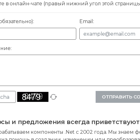
те в онлайн-чате (правый нижний угол этой страниц
бязательно):
Email:
ние:
ОТПРАВИТЬ С
сы и предложения всегда приветствуют
абатываем компоненты .Net с 2002 года. Мы знаем фо
жна помощь в создании, изменении или преобразова