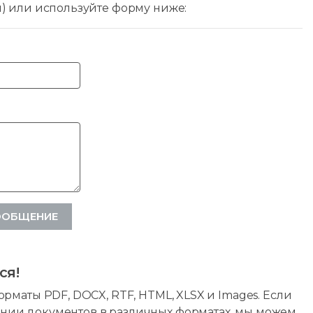
ы) или используйте форму ниже:
ООБЩЕНИЕ
ся!
рматы PDF, DOCX, RTF, HTML, XLSX и Images. Если
нии документов в различных форматах, мы можем