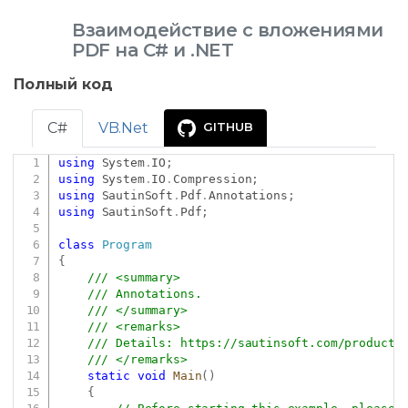
Взаимодействие с вложениями
PDF на C# и .NET
Полный код
C#
VB.Net
GITHUB
using
System
.
IO
;
Copy
using
System
.
IO
.
Compression
;
using
SautinSoft
.
Pdf
.
Annotations
;
using
SautinSoft
.
Pdf
;
class
Program
{
/// <summary>
/// Annotations.
/// </summary>
/// <remarks>
/// Details: 
https://sautinsoft.com/products
/// </remarks>
static
void
Main
(
)
{