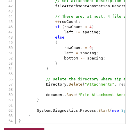
// Set attachment description to
                fileAttachmentAnnotation
.
Descrip
// There are, at most, 4 file at
++
rowCount
;
if
(
rowCount 
<
4
)
                    left 
+=
 spacing
;
else
{
                    rowCount 
=
0
;
                    left 
=
 spacing
;
                    bottom 
-=
 spacing
;
}
}
// Delete the directory where zip ar
            Directory
.
Delete
(
"Attachments"
,
recu
            document
.
Save
(
"File Attachment Annot
}
        System
.
Diagnostics
.
Process
.
Start
(
new
Sys
}
}