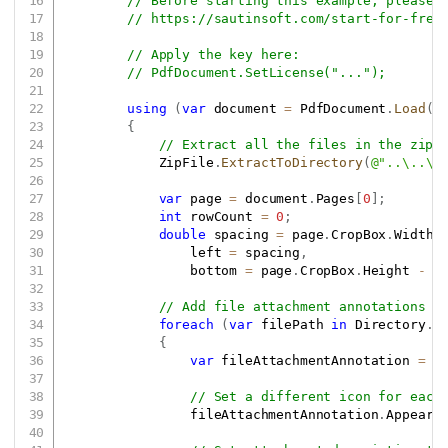
// Before starting this example, please 
// 
https://sautinsoft.com/start-for-free
// Apply the key here:
// PdfDocument.SetLicense("...");
using
(
var
 document 
=
 PdfDocument
.
Load
(
P
{
// Extract all the files in the zip 
            ZipFile
.
ExtractToDirectory
(
@"..\..\.
var
 page 
=
 document
.
Pages
[
0
]
;
int
 rowCount 
=
0
;
double
 spacing 
=
 page
.
CropBox
.
Width 
                left 
=
 spacing
,
                bottom 
=
 page
.
CropBox
.
Height 
-
2
// Add file attachment annotations t
foreach
(
var
 filePath 
in
 Directory
.
G
{
var
 fileAttachmentAnnotation 
=
 p
// Set a different icon for each
                fileAttachmentAnnotation
.
Appeara