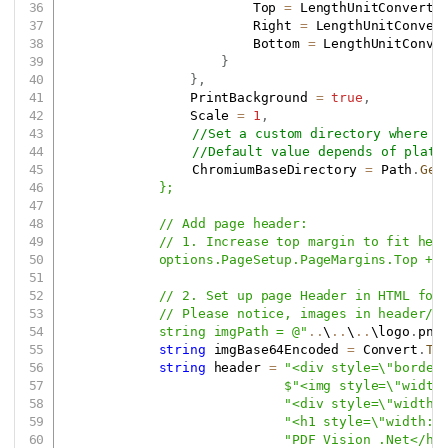
                        Top 
=
 LengthUnitConverte
                        Right 
=
 LengthUnitConver
                        Bottom 
=
 LengthUnitConve
}
}
,
                PrintBackground 
=
true
,
                Scale 
=
1
,
//Set a custom directory where w
//Default value depends of platf
				ChromiumBaseDirectory 
=
 Path
.
Get
            };

            // Add page header:

            // 1. Increase top margin to fit head
            options.PageSetup.PageMargins.Top += 
            // 2. Set up page Header in HTML form
            // Please notice, images in header/fo
            string imgPath = @"
..
\
..
\
..
\logo
.
png
string
 imgBase64Encoded 
=
 Convert
.
To
string
 header 
=
"<div style=\"border
$"<img style=\"width
"<div style=\"width:
"<h1 style=\"width: 
"PDF Vision .Net</h1