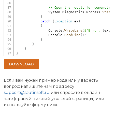
// Open the result for demonstra
                System
.
Diagnostics
.
Process
.
Start
}
catch
(
Exception
 ex
)
{
                Console
.
WriteLine
(
$"Error: 
{
ex
.
M
                Console
.
ReadLine
(
)
;
}
}
}
}
DOWNLOAD
Если вам нужен пример кода или у вас есть
вопрос: напишите нам по адресу
support@sautinsoft.ru
или спросите в онлайн-
чате (правый нижний угол этой страницы) или
используйте форму ниже: