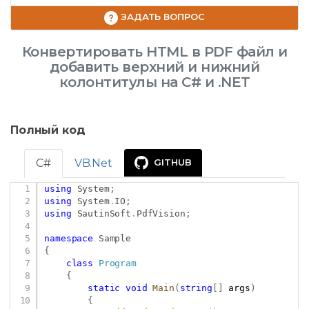
ЗАДАТЬ ВОПРОС
Конвертировать HTML в PDF файл и
добавить верхний и нижний
колонтитулы на C# и .NET
Полный код
C#
VB.Net
GITHUB
using
System
;
Copy
using
System
.
IO
;
using
SautinSoft
.
PdfVision
;
namespace
Sample
{
class
Program
{
static
void
Main
(
string
[
]
 args
)
{