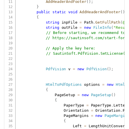
AddHeaderAndFooter
(
)
;
}
public
static
void
AddHeaderAndFooter
(
)
{
string
 inpFile 
=
 Path
.
GetFullPath
(
@"
string
 outFile 
=
new
FileInfo
(
"Resul
// Before starting, we recommend to 
// 
https://sautinsoft.com/start-for-
// Apply the key here:
// SautinSoft.PdfVision.SetLicense("
PdfVision
 v 
=
new
PdfVision
(
)
;
HtmlToPdfOptions
 options 
=
new
HtmlT
{
                PageSetup 
=
new
PageSetup
(
)
{
                    PaperType 
=
 PaperType
.
Letter
                    Orientation 
=
 Orientation
.
Po
                    PageMargins 
=
new
PageMargin
{
                        Left 
=
 LengthUnitConvert