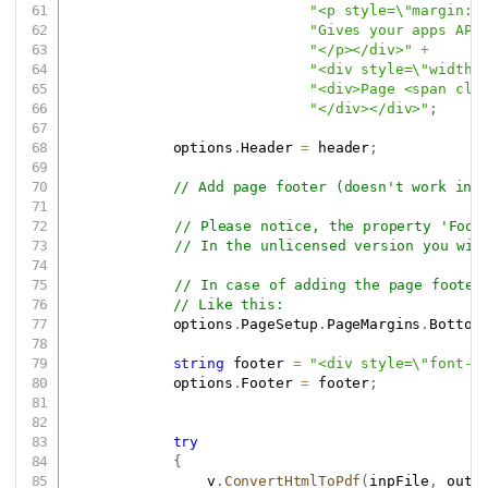
"<p style=\"margin: 
"Gives your apps API
"</p></div>"
+
"<div style=\"width:
"<div>Page <span cla
"</div></div>"
;
            options
.
Header 
=
 header
;
// Add page footer (doesn't work in 
// Please notice, the property 'Foot
// In the unlicensed version you wil
// In case of adding the page footer
// Like this:
            options
.
PageSetup
.
PageMargins
.
Bottom
string
 footer 
=
"<div style=\"font-f
            options
.
Footer 
=
 footer
;
try
{
                v
.
ConvertHtmlToPdf
(
inpFile
,
 outF