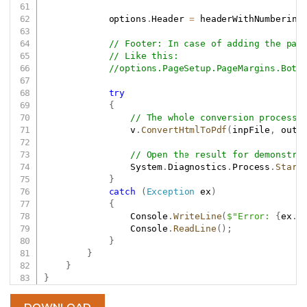
            options
.
Header 
=
 headerWithNumbering
// Footer: In case of adding the pag
// Like this:
//options.PageSetup.PageMargins.Bott
try
{
// The whole conversion process 
                v
.
ConvertHtmlToPdf
(
inpFile
,
 outF
// Open the result for demonstra
                System
.
Diagnostics
.
Process
.
Start
}
catch
(
Exception
 ex
)
{
                Console
.
WriteLine
(
$"Error: 
{
ex
.
M
                Console
.
ReadLine
(
)
;
}
}
}
}
DOWNLOAD