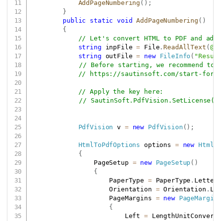
AddPageNumbering
(
)
;
}
public
static
void
AddPageNumbering
(
)
{
// Let's convert HTML to PDF and add
string
 inpFile 
=
 File
.
ReadAllText
(
@"
string
 outFile 
=
new
FileInfo
(
"Resul
// Before starting, we recommend to 
// 
https://sautinsoft.com/start-for-
// Apply the key here:
// SautinSoft.PdfVision.SetLicense("
PdfVision
 v 
=
new
PdfVision
(
)
;
HtmlToPdfOptions
 options 
=
new
HtmlT
{
                PageSetup 
=
new
PageSetup
(
)
{
                    PaperType 
=
 PaperType
.
Letter
                    Orientation 
=
 Orientation
.
La
                    PageMargins 
=
new
PageMargin
{
                        Left 
=
 LengthUnitConvert