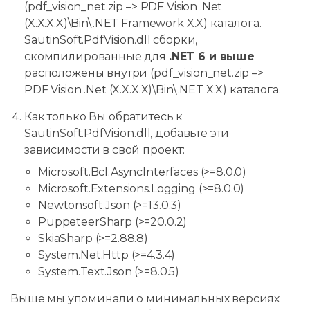
(pdf_vision_net.zip –> PDF Vision .Net
(X.X.X.X)\Bin\.NET Framework X.X) каталога.
SautinSoft.PdfVision.dll сборки,
скомпилированные для
.NET 6 и выше
расположены внутри (pdf_vision_net.zip –>
PDF Vision .Net (X.X.X.X)\Bin\.NET X.X) каталога.
Как только Вы обратитесь к
SautinSoft.PdfVision.dll, добавьте эти
зависимости в свой проект:
Microsoft.Bcl.AsyncInterfaces (>=8.0.0)
Microsoft.Extensions.Logging (>=8.0.0)
Newtonsoft.Json (>=13.0.3)
PuppeteerSharp (>=20.0.2)
SkiaSharp (>=2.88.8)
System.Net.Http (>=4.3.4)
System.Text.Json (>=8.0.5)
Выше мы упоминали о минимальных версиях