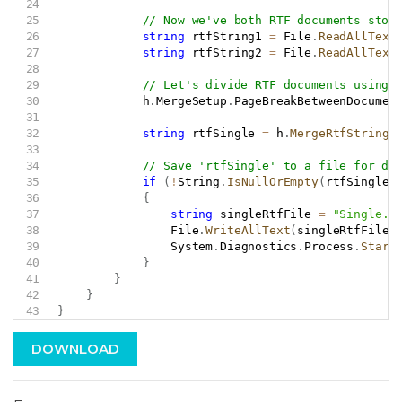
// Now we've both RTF documents stor
string
 rtfString1 
=
 File
.
ReadAllText
string
 rtfString2 
=
 File
.
ReadAllText
// Let's divide RTF documents using 
            h
.
MergeSetup
.
PageBreakBetweenDocumen
string
 rtfSingle 
=
 h
.
MergeRtfString
(
// Save 'rtfSingle' to a file for de
if
(
!
String
.
IsNullOrEmpty
(
rtfSingle
)
{
string
 singleRtfFile 
=
"Single.r
                File
.
WriteAllText
(
singleRtfFile
,
                System
.
Diagnostics
.
Process
.
Start
}
}
}
}
DOWNLOAD