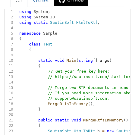
C#
VB.Net
using
System
;
Copy
using
System
.
IO
;
using
static
SautinSoft
.
HtmlToRtf
;
namespace
Sample
{
class
Test
{
static
void
Main
(
string
[
]
 args
)
{
// Get your free key here:   
// 
https://sautinsoft.com/start-for-
// Merge two RTF documents in memory
// If you need more information abou
// 
support@sautinsoft.com
.
MergeRtfsInMemory
(
)
;
}
public
static
void
MergeRtfsInMemory
(
)
{
SautinSoft
.
HtmlToRtf
 h 
=
new
SautinS