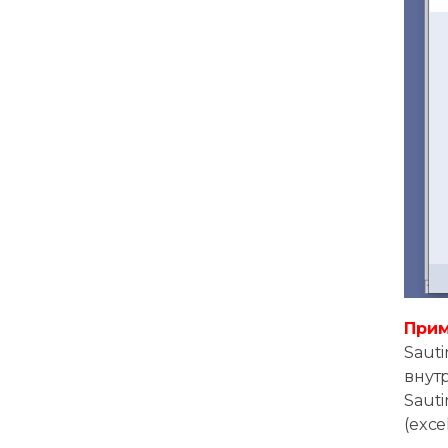
При
Saut
внутр
Saut
(exce