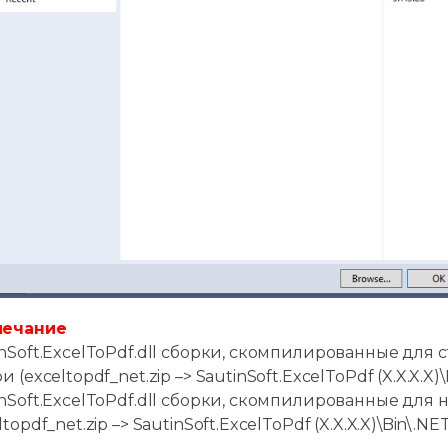
мечание
inSoft.ExcelToPdf.dll сборки, скомпилированные для 
и (exceltopdf_net.zip –> SautinSoft.ExcelToPdf (X.X.X.X)
inSoft.ExcelToPdf.dll сборки, скомпилированные для
ltopdf_net.zip –> SautinSoft.ExcelToPdf (X.X.X.X)\Bin\.NET