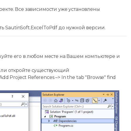
роекте. Все зависимости уже установлены
ь SautinSoft.ExcelToPdf до нужной версии.
куйте его в любом месте на Вашем компьютере и
т или откройте существующий
Add Project References –> In the tab "Browse" find