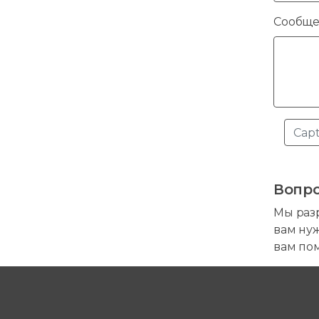
Сообще
Вопро
Мы разр
вам ну
вам по