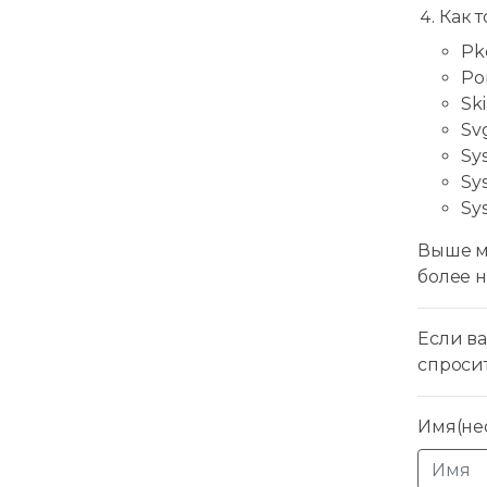
Как т
Pkc
Por
Ski
Svg
Sy
Sys
Sy
Выше м
более 
Если ва
спроси
Имя(нео