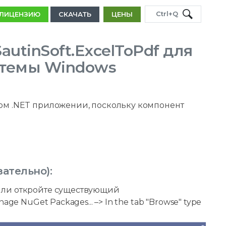
Ctrl+Q
 ЛИЦЕНЗИЮ
СКАЧАТЬ
ЦЕНЫ
utinSoft.ExcelToPdf для
темы Windows
юбом .NET приложении, поскольку компонент
зательно):
т или откройте существующий
nage NuGet Packages... –> In the tab "Browse" type