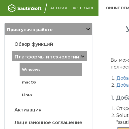
SAUTINSOFT.EXCELTOPDF
ONLINE DE
Приступая к работе
Обзор функций
Платформы и технологии
Вы може
полнос
Windows
Доба
macOS
Добав
Linux
1. До
Откр
Активация
Solut
"saut
Лицензионное соглашение