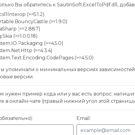
олько Вы обратитесь к SautinSoft.ExcelToPdf.dll, доба
s11Interop (>=5.1.2)
table.BouncyCastle (>=1.9.0)
aSharp (>=2.88.7)
.Skia (>=1.0.0.18)
stem.IO.Packaging (>=4.5.0)
tem.Net.Http (>=4.3.4)
stem.Text.Encoding.CodePages (>=4.5.0)
ы упоминали о минимальных версиях зависимостей,
новые версии.
м нужен пример кода или у вас есть вопрос: напиши
те в онлайн-чате (правый нижний угол этой страниц
бязательно):
Email: