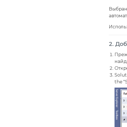
Выбранн
автома
Использ
2. Доб
Преж
найди
Откр
Solut
the "