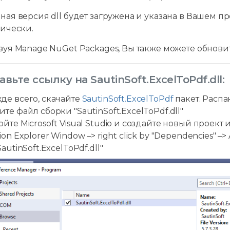
ая версия dll будет загружена и указана в Вашем п
тически.
уя Manage NuGet Packages, Вы также можете обновит
авьте ссылку на SautinSoft.ExcelToPdf.dll:
де всего, скачайте
SautinSoft.ExcelToPdf
пакет. Распа
те файл сборки "SautinSoft.ExcelToPdf.dll"
ойте Microsoft Visual Studio и создайте новый проек
ion Explorer Window –> right click by "Dependencies" –> 
SautinSoft.ExcelToPdf.dll"