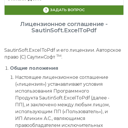
ЗАДАТЬ ВОПРОС
Лицензионное соглашение -
SautinSoft.ExcelToPdf
SautinSoft.ExcelToPdf и его лицензии. Авторское
TM
право (C) СаутинСофт
.
Общие положения
Настоящее лицензионное соглашение
(«лицензия») устанавливает условия
использования Программного
Продукта SautinSoft.ExcelToPdf (далее -
ПП), и заключено между любым лицом,
использующим ПП («Пользователь»), и
ИП Аликин А.С., являющимся
правообладателем исключительных