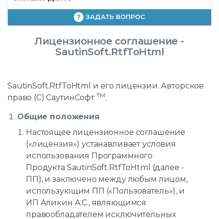
ЗАДАТЬ ВОПРОС
Лицензионное соглашение -
SautinSoft.RtfToHtml
SautinSoft.RtfToHtml и его лицензии. Авторское
TM
право (C) СаутинСофт
.
Общие положения
Настоящее лицензионное соглашение
(«лицензия») устанавливает условия
использования Программного
Продукта SautinSoft.RtfToHtml (далее -
ПП), и заключено между любым лицом,
использующим ПП («Пользователь»), и
ИП Аликин А.С., являющимся
правообладателем исключительных