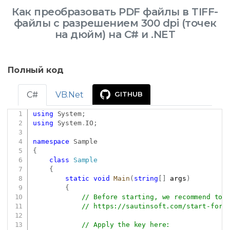
Как преобразовать PDF файлы в TIFF-
файлы с разрешением 300 dpi (точек
на дюйм) на C# и .NET
Полный код
C#
VB.Net
GITHUB
using
System
;
Copy
using
System
.
IO
;
namespace
Sample
{
class
Sample
{
static
void
Main
(
string
[
]
 args
)
{
// Before starting, we recommend to 
// 
https://sautinsoft.com/start-for-
// Apply the key here: