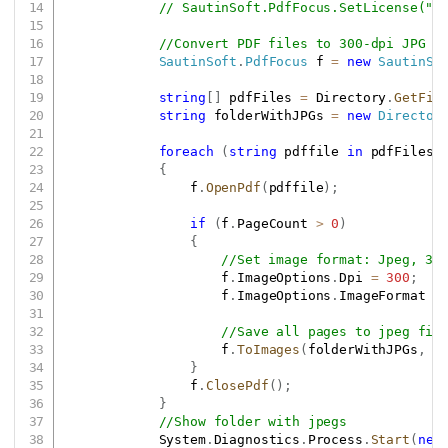
// SautinSoft.PdfFocus.SetLicense(".
//Convert PDF files to 300-dpi JPG f
SautinSoft
.
PdfFocus
 f 
=
new
SautinSo
string
[
]
 pdfFiles 
=
 Directory
.
GetFil
string
 folderWithJPGs 
=
new
Director
foreach
(
string
 pdffile 
in
 pdfFiles
)
{
                f
.
OpenPdf
(
pdffile
)
;
if
(
f
.
PageCount 
>
0
)
{
//Set image format: Jpeg, 30
                    f
.
ImageOptions
.
Dpi 
=
300
;
                    f
.
ImageOptions
.
ImageFormat 
=
//Save all pages to jpeg fil
                    f
.
ToImages
(
folderWithJPGs
,
 P
}
                f
.
ClosePdf
(
)
;
}
//Show folder with jpegs
            System
.
Diagnostics
.
Process
.
Start
(
new