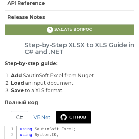
API Reference
Release Notes
ЗАДАТЬ ВОПРОС
Step-by-Step XLSX to XLS Guide in
C# and .NET
Step-by-step guide:
Add
SautinSoft.Excel from Nuget.
Load
an input document.
Save
to a XLS format.
Полный код
C#
VB.Net
GITHUB
using
SautinSoft
.
Excel
;
Copy
using
System
.
IO
;