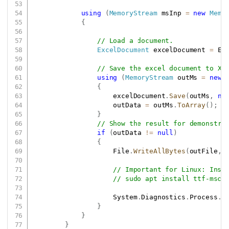
using
(
MemoryStream
 msInp 
=
new
Memo
{
// Load a document.
ExcelDocument
 excelDocument 
=
 Ex
// Save the excel document to XL
using
(
MemoryStream
 outMs 
=
new
{
                    excelDocument
.
Save
(
outMs
,
ne
                    outData 
=
 outMs
.
ToArray
(
)
;
}
// Show the result for demonstra
if
(
outData 
!=
null
)
{
                    File
.
WriteAllBytes
(
outFile
,
 
// Important for Linux: Inst
// sudo apt install ttf-msco
                    System
.
Diagnostics
.
Process
.
S
}
}
}