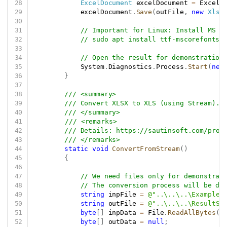
ExcelDocument
 excelDocument 
=
 ExcelD
            excelDocument
.
Save
(
outFile
,
new
XlsS
// Important for Linux: Install MS F
// sudo apt install ttf-mscorefonts-
// Open the result for demonstration
            System
.
Diagnostics
.
Process
.
Start
(
new
}
/// <summary>
/// Convert XLSX to XLS (using Stream).
/// </summary>
/// <remarks>
/// Details: 
https://sautinsoft.com/prod
/// </remarks>
static
void
ConvertFromStream
(
)
{
// We need files only for demonstrat
// The conversion process will be do
string
 inpFile 
=
@"..\..\..\Example.
string
 outFile 
=
@"..\..\..\ResultSt
byte
[
]
 inpData 
=
 File
.
ReadAllBytes
(
i
byte
[
]
 outData 
=
null
;