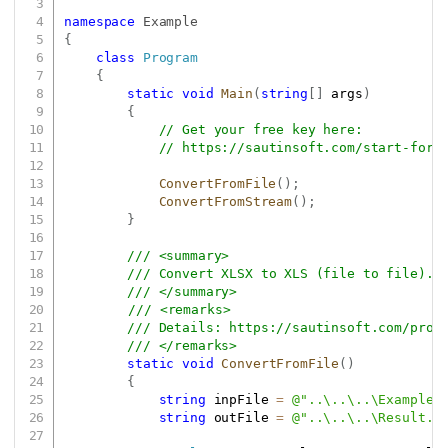
namespace
Example
{
class
Program
{
static
void
Main
(
string
[
]
 args
)
{
// Get your free key here:   
// 
https://sautinsoft.com/start-for-
ConvertFromFile
(
)
;
ConvertFromStream
(
)
;
}
/// <summary>
/// Convert XLSX to XLS (file to file).
/// </summary>
/// <remarks>
/// Details: 
https://sautinsoft.com/prod
/// </remarks>
static
void
ConvertFromFile
(
)
{
string
 inpFile 
=
@"..\..\..\Example.
string
 outFile 
=
@"..\..\..\Result.x